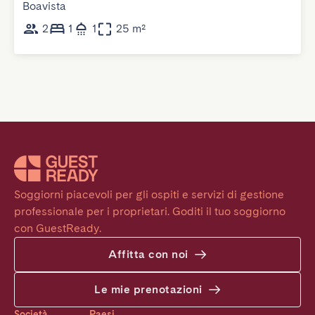
Boavista
2
1
1
25 m²
Soggiorni piacevoli per gli ospiti e servizi di gestione 
professionale per i proprietari. Goditi il tuo soggiorno 
con GuestReady.
Affitta con noi
Le mie prenotazioni
Società
Paesi