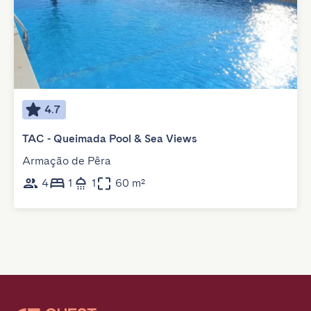
4.7
TAC - Queimada Pool & Sea Views
Armação de Pêra
4
1
1
60 m²