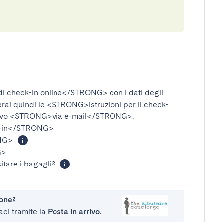
i check-in online</STRONG>
con i dati degli
verai quindi le
<STRONG>istruzioni per il check-
ivo
<STRONG>via e-mail</STRONG>
.
-in</STRONG>
NG>
G>
itare i bagagli?
ione?
aci tramite la
Posta in arrivo
.