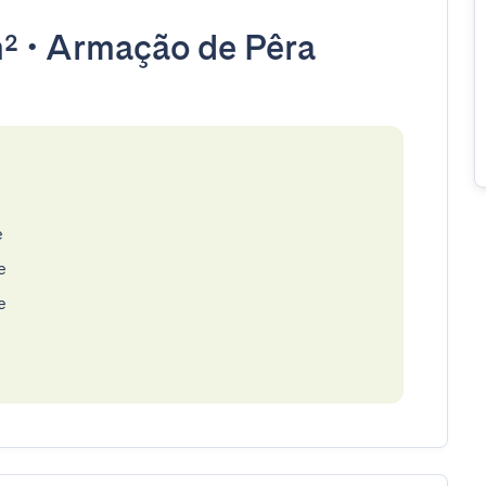
m²
•
Armação de Pêra
e
e
e