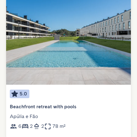
5.0
Beachfront retreat with pools
Apúlia e Fão
6
2
2
78 m²