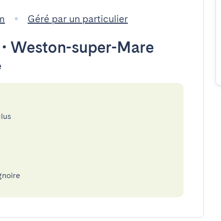
m
Géré par un particulier
•
Weston-super-Mare
e
clus
gnoire