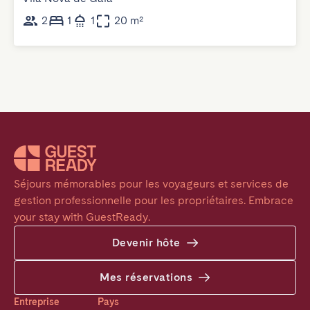
2
1
1
20 m²
Séjours mémorables pour les voyageurs et services de 
gestion professionnelle pour les propriétaires. Embrace 
your stay with GuestReady.
Devenir hôte
Mes réservations
Entreprise
Pays