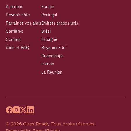
À propos
France
Devenir hôte
Portugal
Parrainez vos amis
Émirats arabes unis
Carrières
Brésil
Contact
Espagne
Aide et FAQ
Royaume-Uni
Guadeloupe
Irlande
La Réunion
©
2026
GuestReady
.
Tous droits réservés.
Powered by
RentalReady