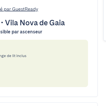
é par GuestReady
•
Vila Nova de Gaia
ssible par ascenseur
nge de lit inclus