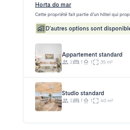
Horta do mar
Cette propriété fait partie d’un hôtel qui pro
D'autres options sont disponibl
Appartement standard
2
1
1
35 m²
Studio standard
2
1
1
40 m²