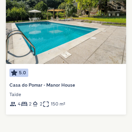
5.0
Casa do Pomar - Manor House
Taide
4
2
2
150 m²