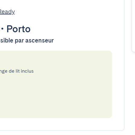
Ready
•
Porto
ssible par ascenseur
nge de lit inclus