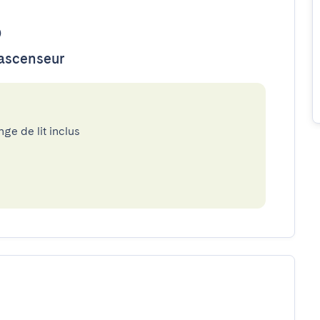
o
'ascenseur
nge de lit inclus