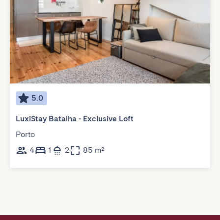
5.0
LuxiStay Batalha - Exclusive Loft
Porto
4
1
2
85 m²