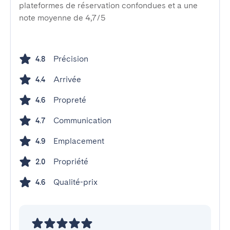
plateformes de réservation confondues et a une
note moyenne de 4,7/5
Précision
4.8
Arrivée
4.4
Propreté
4.6
Communication
4.7
Emplacement
4.9
Propriété
2.0
Qualité-prix
4.6