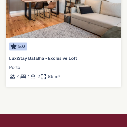
5.0
LuxiStay Batalha - Exclusive Loft
Porto
4
1
2
85 m²