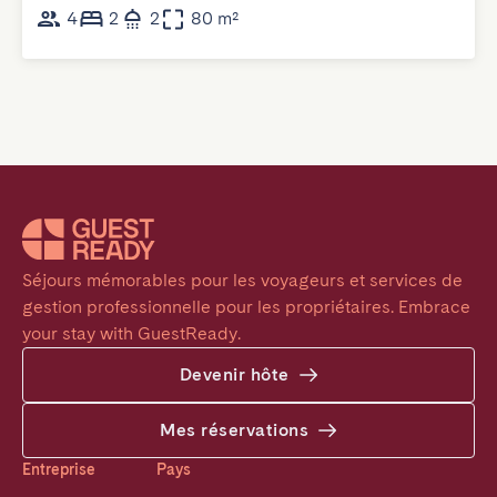
4
2
2
80 m²
Séjours mémorables pour les voyageurs et services de 
gestion professionnelle pour les propriétaires. Embrace 
your stay with GuestReady.
Devenir hôte
Mes réservations
Entreprise
Pays