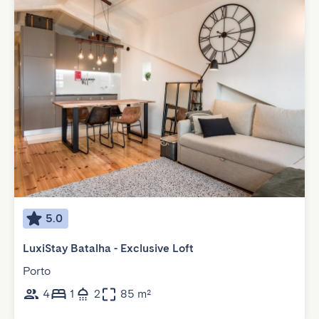
5.0
LuxiStay Batalha - Exclusive Loft
Porto
4
1
2
85 m²