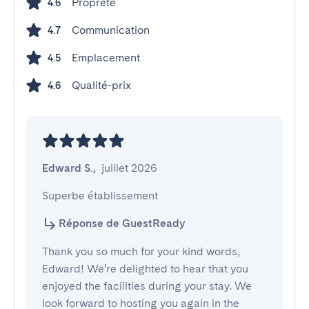
Propreté
4.6
Communication
4.7
Emplacement
4.5
Qualité-prix
4.6
Edward S.
,
juillet 2026
Superbe établissement
Réponse de GuestReady
Thank you so much for your kind words,
Edward! We’re delighted to hear that you
enjoyed the facilities during your stay. We
look forward to hosting you again in the