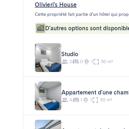
Olivieri's House
Cette propriété fait partie d’un hôtel qui pro
D'autres options sont disponibl
Studio
2
0
1
30 m²
Appartement d'une cham
4
1
1
30 m²