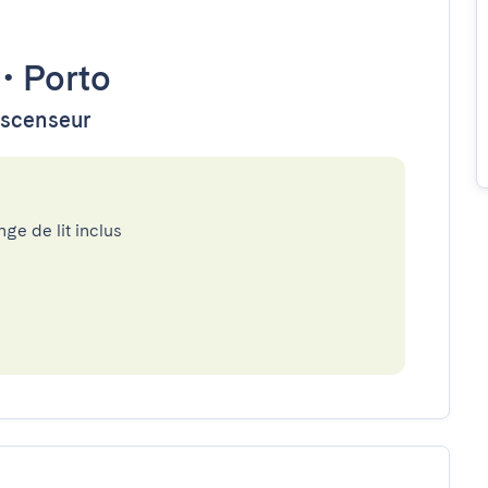
•
Porto
ascenseur
nge de lit inclus