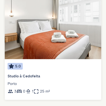
5.0
Studio à Cedofeita
Porto
3
0
1
25 m²