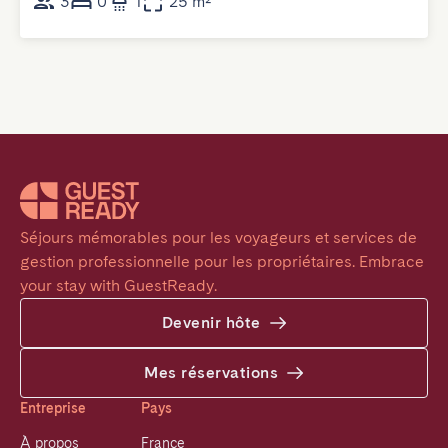
3
0
1
25 m²
Séjours mémorables pour les voyageurs et services de 
gestion professionnelle pour les propriétaires. Embrace 
your stay with GuestReady.
Devenir hôte
Mes réservations
Entreprise
Pays
À propos
France