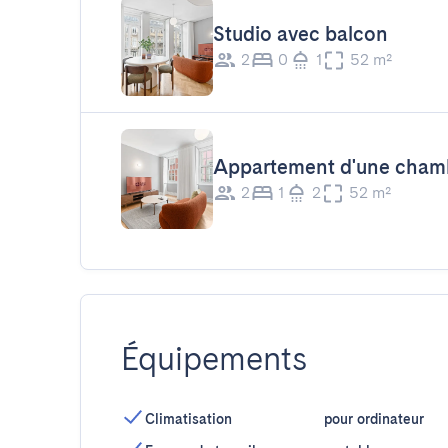
Studio avec balcon
2
0
1
52 m²
Appartement d'une cham
2
1
2
52 m²
Équipements
Climatisation
pour ordinateur