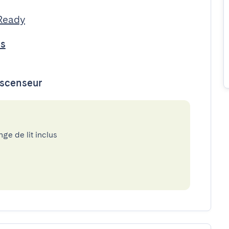
Ready
os
ascenseur
nge de lit inclus