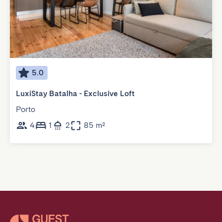
5.0
LuxiStay Batalha - Exclusive Loft
Porto
4
1
2
85 m²