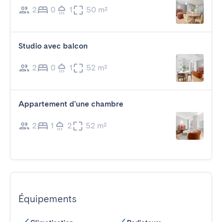
2
0
1
50 m²
Studio avec balcon
2
0
1
52 m²
Appartement d'une chambre
2
1
2
52 m²
Équipements