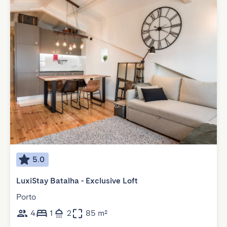
5.0
LuxiStay Batalha - Exclusive Loft
Porto
4
1
2
85 m²