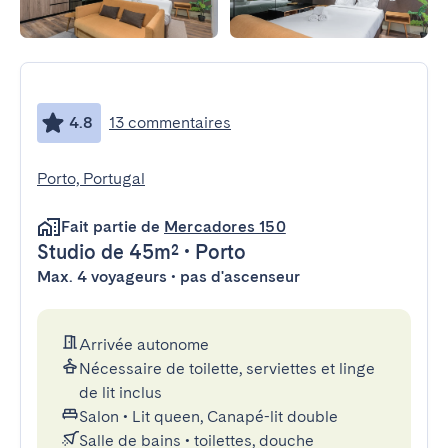
4.8
13 commentaires
Porto, Portugal
Fait partie de
Mercadores 150
Studio
de 45m²
•
Porto
Max. 4 voyageurs • pas d'ascenseur
Arrivée autonome
Nécessaire de toilette, serviettes et linge
de lit inclus
Salon
•
Lit queen, Canapé-lit double
Salle de bains
•
toilettes, douche