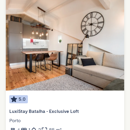
5.0
LuxiStay Batalha - Exclusive Loft
Porto
4
1
2
85 m²