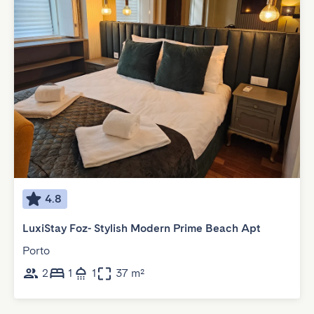
4.8
LuxiStay Foz- Stylish Modern Prime Beach Apt
Porto
2
1
1
37 m²