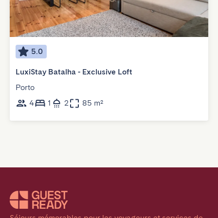
5.0
LuxiStay Batalha - Exclusive Loft
Porto
4
1
2
85 m²
Séjours mémorables pour les voyageurs et services de 