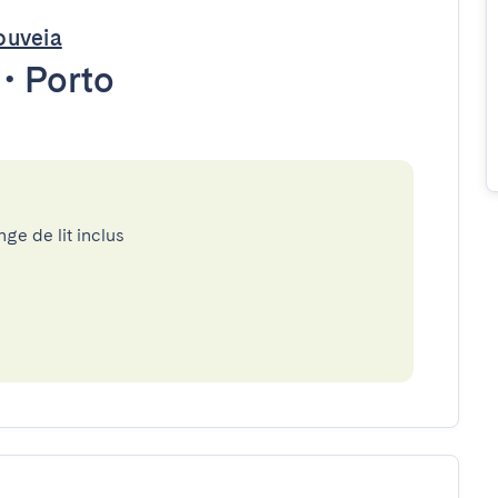
ouveia
•
Porto
nge de lit inclus