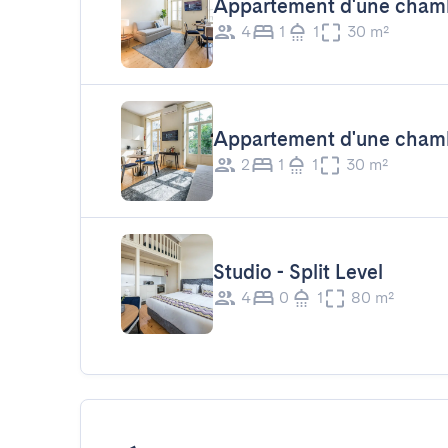
Appartement d'une cham
4
1
1
30 m²
Appartement d'une cham
2
1
1
30 m²
Studio - Split Level
4
0
1
80 m²