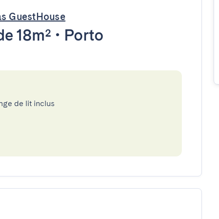
ras GuestHouse
de 18m²
•
Porto
nge de lit inclus