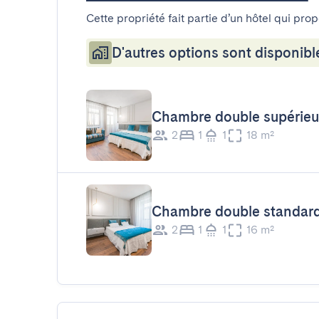
Cette propriété fait partie d’un hôtel qui pro
D'autres options sont disponibl
Chambre double supérieu
2
1
1
18 m²
Chambre double standar
2
1
1
16 m²