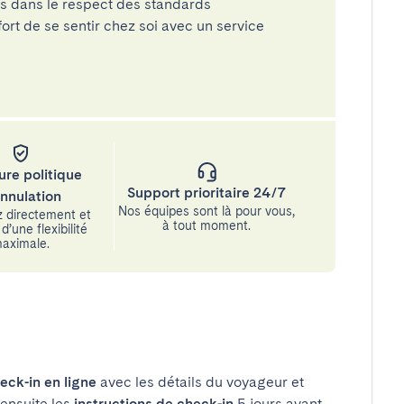
és dans le respect des standards
rt de se sentir chez soi avec un service
ure politique
Support prioritaire 24/7
annulation
Nos équipes sont là pour vous,
 directement et
à tout moment.
d’une flexibilité
aximale.
eck-in en ligne
avec les détails du voyageur et
 ensuite les
instructions de check-in
5 jours avant