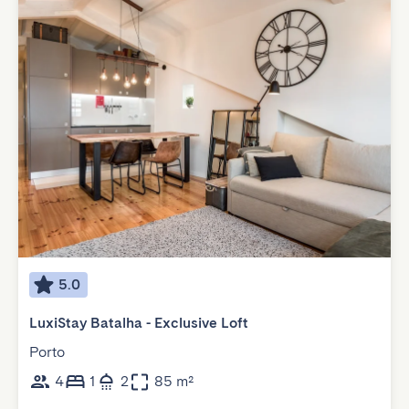
5.0
LuxiStay Batalha - Exclusive Loft
Porto
4
1
2
85 m²