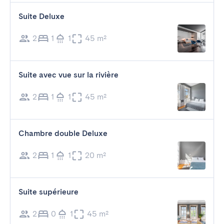
Suite Deluxe
2
1
1
45 m²
Suite avec vue sur la rivière
2
1
1
45 m²
Chambre double Deluxe
2
1
1
20 m²
Suite supérieure
2
0
1
45 m²