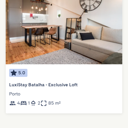
5.0
LuxiStay Batalha - Exclusive Loft
Porto
4
1
2
85 m²