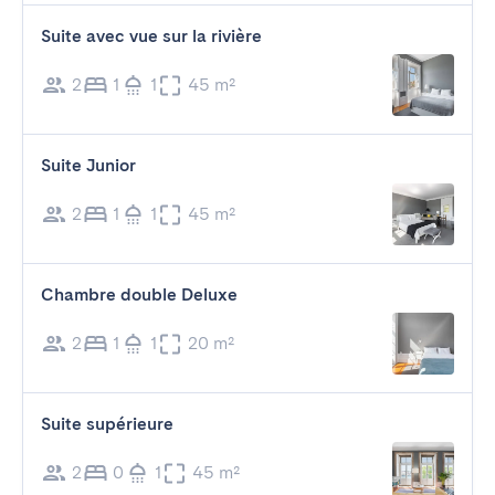
Suite avec vue sur la rivière
2
1
1
45 m²
Suite Junior
2
1
1
45 m²
Chambre double Deluxe
2
1
1
20 m²
Suite supérieure
2
0
1
45 m²