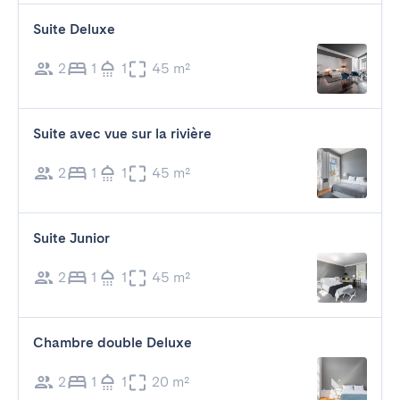
Suite Deluxe
2
1
1
45 m²
Suite avec vue sur la rivière
2
1
1
45 m²
Suite Junior
2
1
1
45 m²
Chambre double Deluxe
2
1
1
20 m²