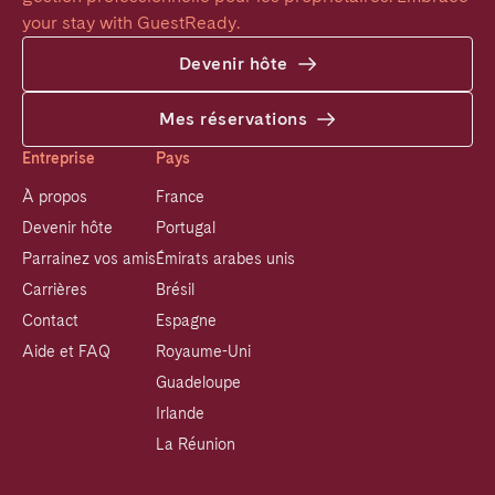
your stay with GuestReady.
Devenir hôte
Mes réservations
Entreprise
Pays
À propos
France
Devenir hôte
Portugal
Parrainez vos amis
Émirats arabes unis
Carrières
Brésil
Contact
Espagne
Aide et FAQ
Royaume-Uni
Guadeloupe
Irlande
La Réunion