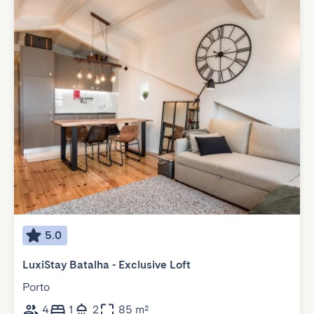
5.0
LuxiStay Batalha - Exclusive Loft
Porto
4
1
2
85 m²