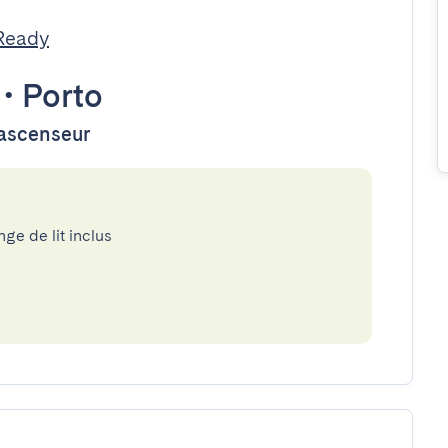
Ready
•
Porto
'ascenseur
nge de lit inclus