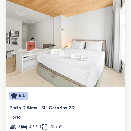
5.0
Porto D'Alma - Stª Catarina 2D
Porto
2
0
1
25 m²