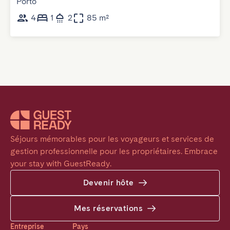
Porto
4
1
2
85 m²
Séjours mémorables pour les voyageurs et services de 
gestion professionnelle pour les propriétaires. Embrace 
your stay with GuestReady.
Devenir hôte
Mes réservations
Entreprise
Pays