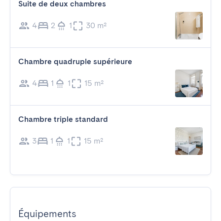
Suite de deux chambres
4
2
1
30 m²
Chambre quadruple supérieure
4
1
1
15 m²
Chambre triple standard
3
1
1
15 m²
Équipements