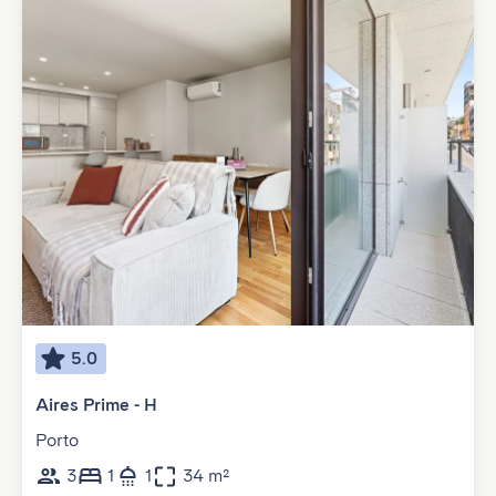
5.0
Aires Prime - H
Porto
3
1
1
34 m²