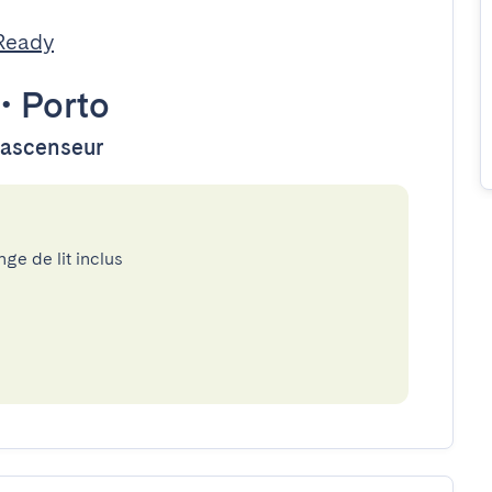
Ready
•
Porto
d'ascenseur
nge de lit inclus