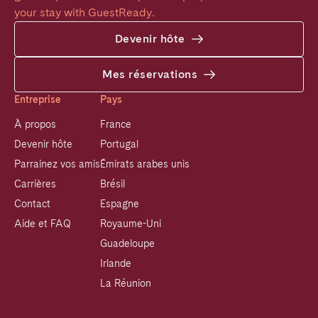
your stay with GuestReady.
Devenir hôte
Mes réservations
Entreprise
Pays
À propos
France
Devenir hôte
Portugal
Parrainez vos amis
Émirats arabes unis
Carrières
Brésil
Contact
Espagne
Aide et FAQ
Royaume-Uni
Guadeloupe
Irlande
La Réunion