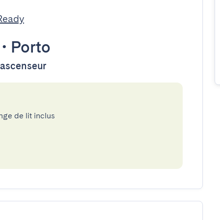
Ready
•
Porto
d'ascenseur
nge de lit inclus