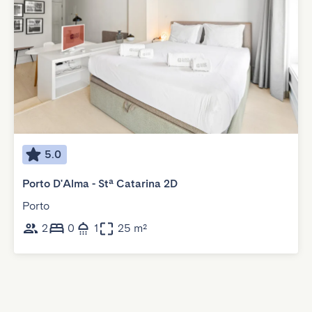
5.0
Porto D'Alma - Stª Catarina 2D
Porto
2
0
1
25 m²