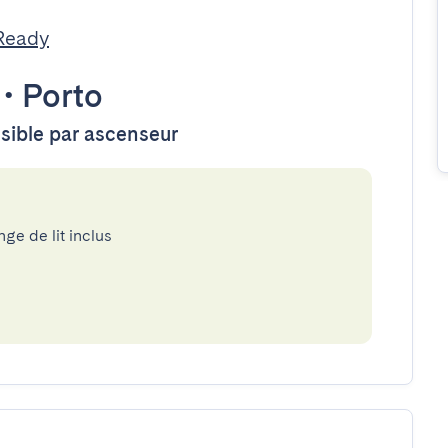
Ready
•
Porto
ssible par ascenseur
nge de lit inclus