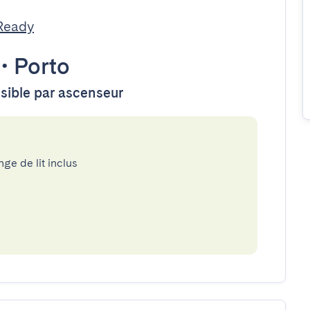
Ready
•
Porto
ssible par ascenseur
nge de lit inclus