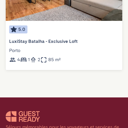
5.0
LuxiStay Batalha - Exclusive Loft
Porto
4
1
2
85 m²
Séjours mémorables pour les voyageurs et services de 