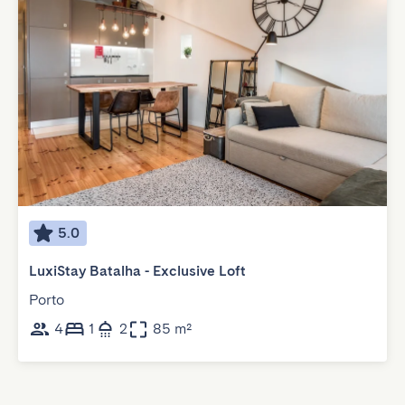
5.0
LuxiStay Batalha - Exclusive Loft
Porto
4
1
2
85 m²