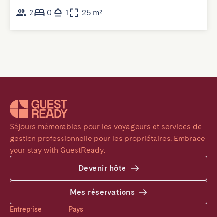
2
0
1
25 m²
Séjours mémorables pour les voyageurs et services de 
gestion professionnelle pour les propriétaires. Embrace 
your stay with GuestReady.
Devenir hôte
Mes réservations
Entreprise
Pays