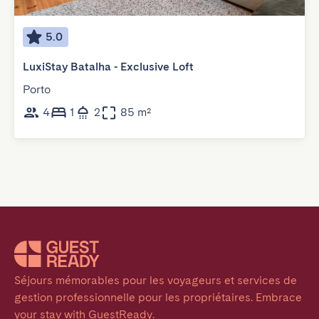
5.0
LuxiStay Batalha - Exclusive Loft
Porto
4
1
2
85 m²
Séjours mémorables pour les voyageurs et services de 
gestion professionnelle pour les propriétaires. Embrace 
your stay with GuestReady.