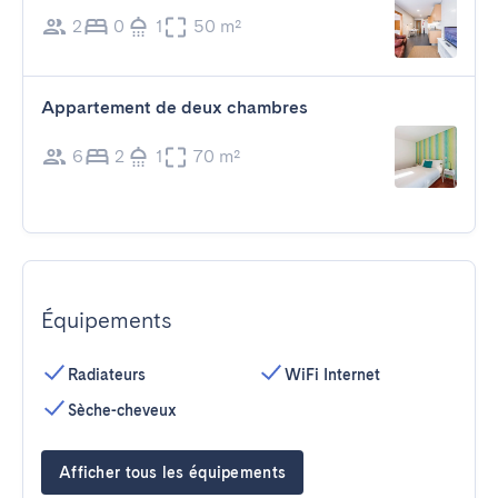
2
0
1
50 m²
Appartement de deux chambres
6
2
1
70 m²
Équipements
Radiateurs
WiFi Internet
Sèche-cheveux
Afficher tous les équipements