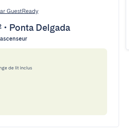
par GuestReady
²
•
Ponta Delgada
d'ascenseur
nge de lit inclus