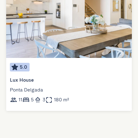
5.0
Lux House
Ponta Delgada
11
5
3
180 m²