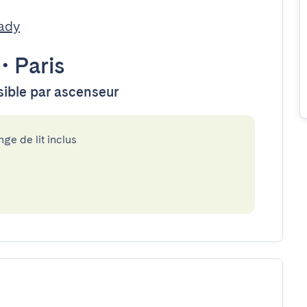
ady
•
Paris
ssible par ascenseur
nge de lit inclus