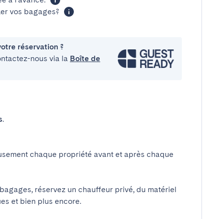
cker vos bagages?
otre réservation ?
ontactez-nous via la
Boîte de
s
.
usement chaque propriété avant et après chaque
 bagages, réservez un chauffeur privé, du matériel
ues et bien plus encore.