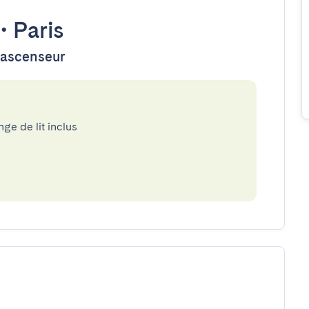
•
Paris
d'ascenseur
nge de lit inclus