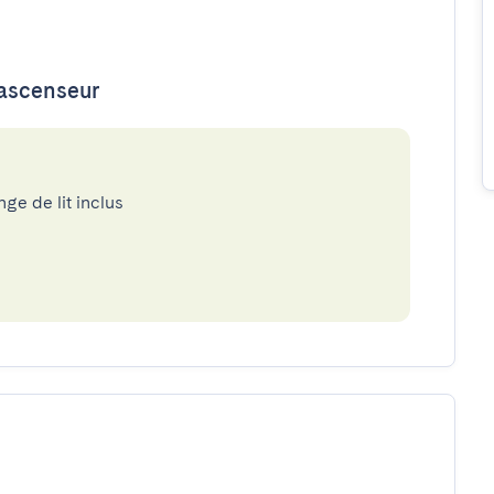
'ascenseur
nge de lit inclus